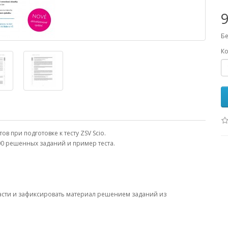
9
Бе
Ко
 при подготовке к тесту ZSV Scio.
00 решенных заданий и пример теста.
асти и зафиксировать материал решением заданий из