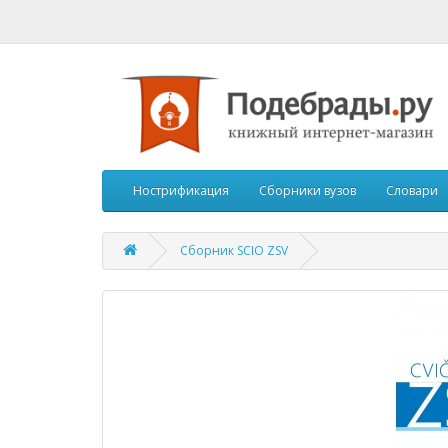
Нострификация
Сборники вузов
Словари
Сборник SCIO ZSV