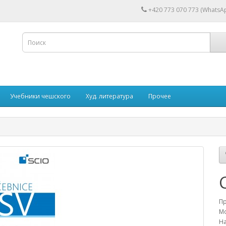
+420 773 070 773 (WhatsAp
Учебники чешского
Худ. литература
Прочее
П
Мо
На