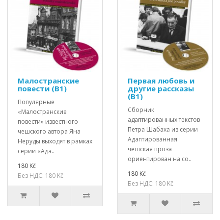
Малостранские
Первая любовь и
повести (В1)
другие рассказы
(В1)
Популярные
Сборник
«Малостранские
адаптированных текстов
повести» известного
Петра Шабаха из серии
чешского автора Яна
Адаптированная
Неруды выходят в рамках
чешская проза
серии «Ада..
ориентирован на со..
180 Kč
180 Kč
Без НДС: 180 Kč
Без НДС: 180 Kč