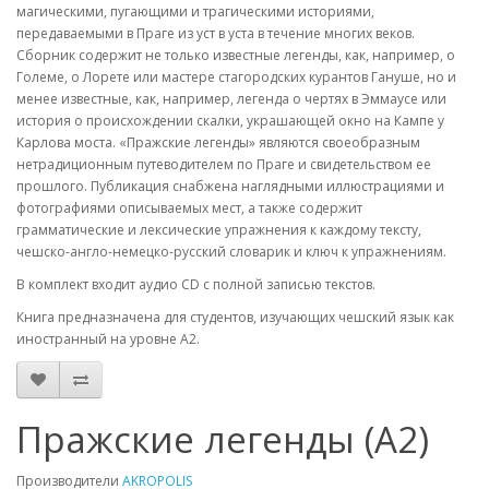
магическими, пугающими и трагическими историями,
передаваемыми в Праге из уст в уста в течение многих веков.
Сборник содержит не только известные легенды, как, например, о
Големе, о Лорете или мастере стагородских курантов Гануше, но и
менее известные, как, например, легенда о чертях в Эммаусе или
история о происхождении скалки, украшающей окно на Кампе у
Карлова моста. «Пражские легенды» являются своеобразным
нетрадиционным путеводителем по Праге и свидетельством ее
прошлого. Публикация снабжена наглядными иллюстрациями и
фотографиями описываемых мест, а также содержит
грамматические и лексические упражнения к каждому тексту,
чешско-англо-немецко-русский словарик и ключ к упражнениям.
В комплект входит аудио CD с полной записью текстов.
Книга предназначена для студентов, изучающих чешский язык как
иностранный на уровне А2.
Пражские легенды (А2)
Производители
AKROPOLIS