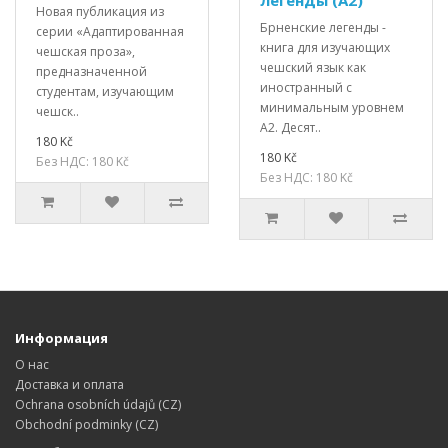
легенды (А2)
Новая публикация из
Брненские легенды -
серии «Адаптированная
книга для изучающих
чешская проза»,
чешский язык как
предназначенной
иностранный с
студентам, изучающим
минимальным уровнем
чешск..
А2. Десят..
180 Kč
180 Kč
Без НДС: 180 Kč
Без НДС: 180 Kč
Информация
О нас
Доставка и оплата
Ochrana osobních údajů (CZ)
Obchodní podminky (CZ)