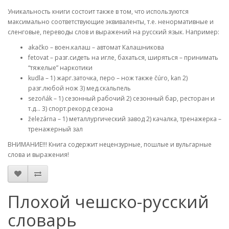
Уникальность книги состоит также в том, что используются
максимально соответствующие эквиваленты, т.е. ненормативные и
сленговые, переводы слов и выражений на русский язык. Например:
akačko – воен.калаш – автомат Калашникова
fetovat – разг.сидеть на игле, бахаться, ширяться – принимать
“тяжелые” наркотики
kudla – 1) жарг.заточка, перо – нож также čúro, kan 2)
разг.любой нож 3) мед.скальпель
sezoňák – 1) сезонный рабочий 2) сезонный бар, ресторан и
т.д… 3) спорт.рекорд сезона
železárna – 1) металлургический завод 2) качалка, тренажерка –
тренажерный зал
ВНИМАНИЕ!!! Книга содержит нецензурные, пошлые и вульгарные
слова и выражения!
Плохой чешско-русский
словарь