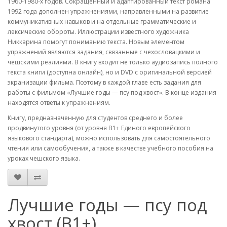
1960-1980-х годов. Сокращенный и адаптированный текст романа
1992 года дополнен упражнениями, направленными на развитие
коммуникативных навыков и на отдельные грамматические и
лексические обороты. Иллюстрации известного художника
Никкарина помогут пониманию текста. Новым элементом
упражнений являются задания, связанные с чехословацкими и
чешскими реалиями. В книгу входит не только аудиозапись полного
текста книги (доступна онлайн), но и DVD с оригинальной версией
экранизации фильма. Поэтому в каждой главе есть задания для
работы с фильмом «Лучшие годы — псу под хвост». В конце издания
находятся ответы к упражнениям.
Книгу, предназначенную для студентов среднего и более
продвинутого уровня (от уровня B1+ Единого европейского
языкового стандарта), можно использовать для самостоятельного
чтения или самообучения, а также в качестве учебного пособия на
уроках чешского языка.
Лучшие годы — псу под
хвост (B1+)