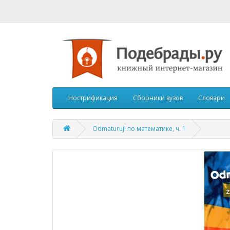
Нострификация
Сборники вузов
Словари
Odmaturuj! по математике, ч. 1