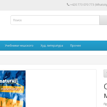
+420 773 070 773 (WhatsAp
Учебники чешского
Худ. литература
Прочее
П