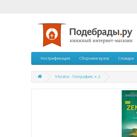
Нострификация
Сборники вузов
Словари
V kostce - География, ч. 2