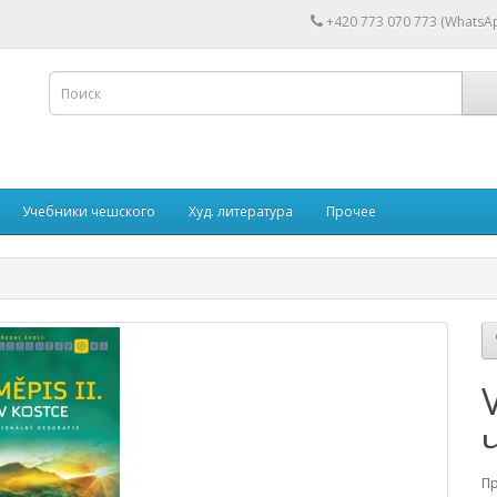
+420 773 070 773 (WhatsAp
Учебники чешского
Худ. литература
Прочее
ч
П