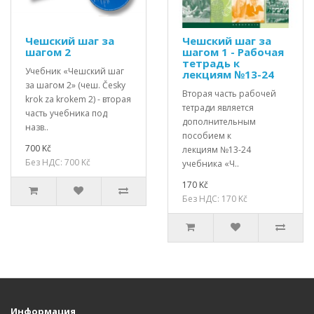
Чешский шаг за
Чешский шаг за
шагом 2
шагом 1 - Рабочая
тетрадь к
Учебник «Чешский шаг
лекциям №13-24
за шагом 2» (чеш. Česky
Вторая часть рабочей
krok za krokem 2) - вторая
тетради является
часть учебника под
дополнительным
назв..
пособием к
700 Kč
лекциям №13-24
Без НДС: 700 Kč
учебника «Ч..
170 Kč
Без НДС: 170 Kč
Информация