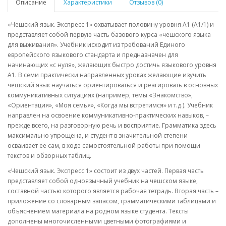
Описание
Характеристики
Отзывов (0)
«Чешский язык. Экспресс 1» охватывает половину уровня А1 (А1/1) и
представляет собой первую часть базового курса «чешского языка
для выживания». Учебник исходит из требований Единого
европейского языкового стандарта и предназначен для
начинающих «с нуля», желающих быстро достичь языкового уровня
А1. В семи практически направленных уроках желающие изучить
чешский язык научаться ориентироваться и реагировать в основных
коммуникативных ситуациях (например, темы «Знакомство»,
«Ориентация», «Моя семья», «Когда мы встретимся» и т.д.). Учебник
направлен на освоение коммуникативно-практических навыков, –
прежде всего, на разговорную речь и восприятие. Грамматика здесь
максимально упрощена, и студент в значительной степени
осваивает ее сам, в ходе самостоятельной работы при помощи
текстов и обзорных таблиц.
«Чешский язык. Экспресс 1» состоит из двух частей. Первая часть
представляет собой одноязычный учебник на чешском языке,
составной частью которого является рабочая тетрадь. Вторая часть –
приложение со словарным запасом, грамматическими таблицами и
объяснением материала на родном языке студента. Тексты
дополнены многочисленными цветными фотографиями и