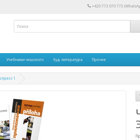
+420 773 070 773 (WhatsAp
Учебники чешского
Худ. литература
Прочее
спресс 1
П