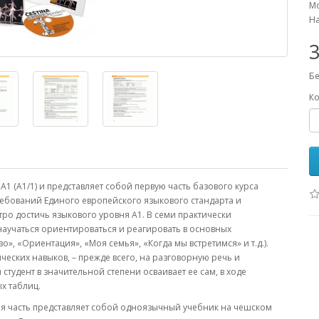
Мо
На
3
Бе
Ко
А1 (А1/1) и представляет собой первую часть базового курса
ребований Единого европейского языкового стандарта и
о достичь языкового уровня А1. В семи практически
аучаться ориентироваться и реагировать в основных
, «Ориентация», «Моя семья», «Когда мы встретимся» и т.д.).
еских навыков, – прежде всего, на разговорную речь и
тудент в значительной степени осваивает ее сам, в ходе
х таблиц.
рвая часть представляет собой одноязычный учебник на чешском