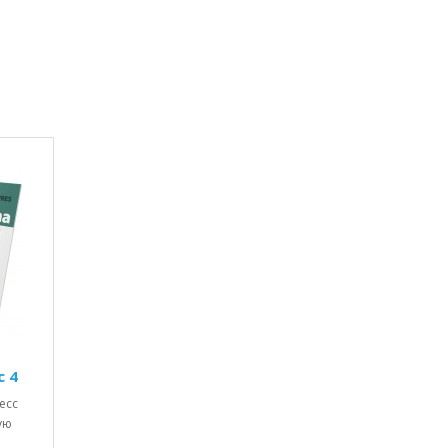
с 4
есс
ую